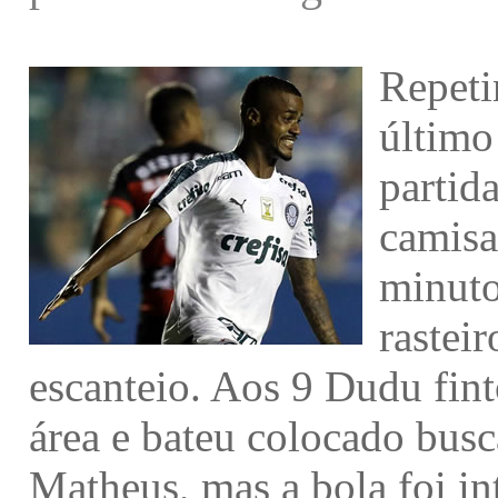
Repeti
último
partid
camisa
minuto
rastei
escanteio. Aos 9 Dudu fint
área e bateu colocado busc
Matheus, mas a bola foi i