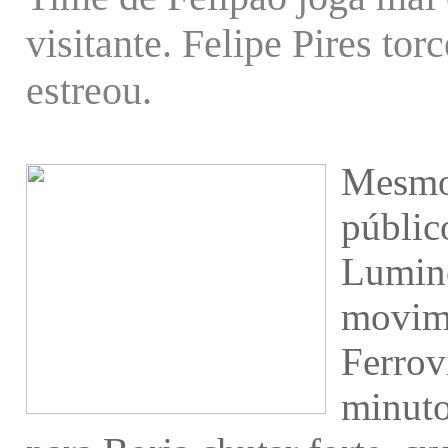
visitante. Felipe Pires tor
estreou.
Mesmo
públic
Lumino
movime
Ferrov
minuto