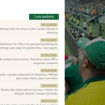
Leia também
08/10/2020
burgo fala em elenco curto e pede reforços à
diretoria
05/10/2020
Substituto de Viña vira principal problema de
burgo para jogo de quarta-feira; veja opções
01/05/2020
ão demitir funcionários, Palmeiras adere MP e
suspende contratos
05/04/2020
ando a quarta temporada de Palmeiras, Willian
quer mais títulos para virar ídolo
29/03/2020
 Rocha fala sobre treinos em casa e chance de
redução salarial: Assunto delicado
28/03/2020
ael pede calma com trabalho de Luxa e coloca