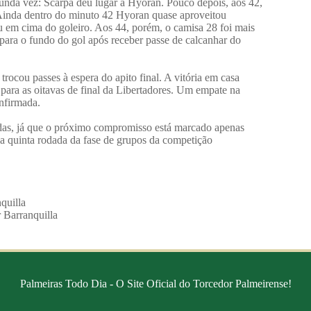
nda vez: Scarpa deu lugar a Hyoran. Pouco depois, aos 42,
 Ainda dentro do minuto 42 Hyoran quase aproveitou
u em cima do goleiro. Aos 44, porém, o camisa 28 foi mais
para o fundo do gol após receber passe de calcanhar do
rocou passes à espera do apito final. A vitória em casa
 para as oitavas de final da Libertadores. Um empate na
nfirmada.
adas, já que o próximo compromisso está marcado apenas
la quinta rodada da fase de grupos da competição
quilla
r Barranquilla
Palmeiras Todo Dia - O Site Oficial do Torcedor Palmeirense!