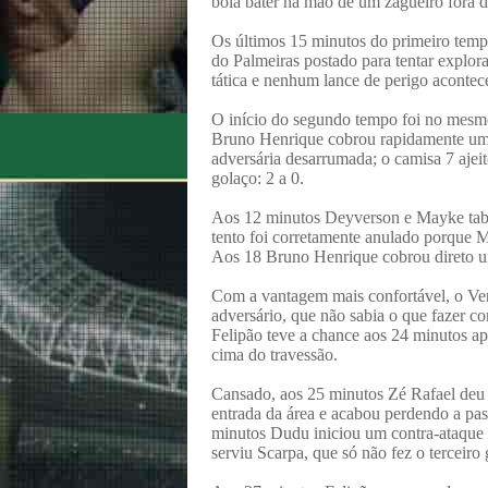
bola bater na mão de um zagueiro fora d
Os últimos 15 minutos do primeiro temp
do Palmeiras postado para tentar explor
tática e nenhum lance de perigo acontece
O início do segundo tempo foi no mesmo 
Bruno Henrique cobrou rapidamente uma
adversária desarrumada; o camisa 7 ajei
golaço: 2 a 0.
Aos 12 minutos Deyverson e Mayke tabel
tento foi corretamente anulado porque 
Aos 18 Bruno Henrique cobrou direto uma
Com a vantagem mais confortável, o Ver
adversário, que não sabia o que fazer c
Felipão teve a chance aos 24 minutos ap
cima do travessão.
Cansado, aos 25 minutos Zé Rafael deu 
entrada da área e acabou perdendo a pass
minutos Dudu iniciou um contra-ataque e
serviu Scarpa, que só não fez o terceiro