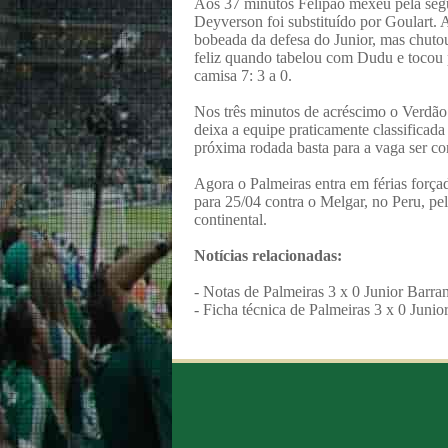
Aos 37 minutos Felipão mexeu pela segu
Deyverson foi substituído por Goulart.
bobeada da defesa do Junior, mas chuto
feliz quando tabelou com Dudu e tocou 
camisa 7: 3 a 0.
Nos três minutos de acréscimo o Verdão t
deixa a equipe praticamente classificada
próxima rodada basta para a vaga ser co
Agora o Palmeiras entra em férias forç
para 25/04 contra o Melgar, no Peru, pe
continental.
Notícias relacionadas:
-
Notas de Palmeiras 3 x 0 Junior Barran
-
Ficha técnica de Palmeiras 3 x 0 Junio