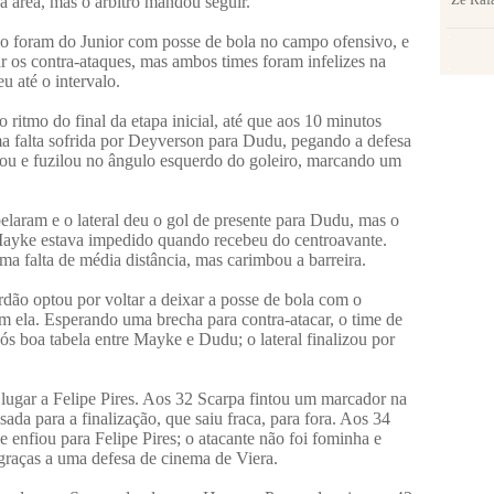
a área, mas o árbitro mandou seguir.
-
o foram do Junior com posse de bola no campo ofensivo, e
ar os contra-ataques, mas ambos times foram infelizes na
-
u até o intervalo.
ritmo do final da etapa inicial, até que aos 10 minutos
 falta sofrida por Deyverson para Dudu, pegando a defesa
tou e fuzilou no ângulo esquerdo do goleiro, marcando um
aram e o lateral deu o gol de presente para Dudu, mas o
Mayke estava impedido quando recebeu do centroavante.
 falta de média distância, mas carimbou a barreira.
dão optou por voltar a deixar a posse de bola com o
om ela. Esperando uma brecha para contra-atacar, o time de
ós boa tabela entre Mayke e Dudu; o lateral finalizou por
lugar a Felipe Pires. Aos 32 Scarpa fintou um marcador na
ada para a finalização, que saiu fraca, para fora. Aos 34
 enfiou para Felipe Pires; o atacante não foi fominha e
 graças a uma defesa de cinema de Viera.