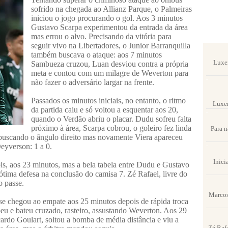
sofrido na chegada ao Allianz Parque, o Palmeiras
iniciou o jogo procurando o gol. Aos 3 minutos
Gustavo Scarpa experimentou da entrada da área
mas errou o alvo. Precisando da vitória para
seguir vivo na Libertadores, o Junior Barranquilla
-
também buscava o ataque: aos 7 minutos
Luxem
Sambueza cruzou, Luan desviou contra a própria
meta e contou com um milagre de Weverton para
-
não fazer o adversário largar na frente.
Passados os minutos iniciais, no entanto, o ritmo
Luxem
da partida caiu e só voltou a esquentar aos 20,
-
quando o Verdão abriu o placar. Dudu sofreu falta
próximo à área, Scarpa cobrou, o goleiro fez linda
Para n
buscando o ângulo direito mas novamente Viera apareceu
eyverson: 1 a 0.
-
Inici
is, aos 23 minutos, mas a bela tabela entre Dudu e Gustavo
tima defesa na conclusão do camisa 7. Zé Rafael, livre do
-
o passe.
Marcos
ase chegou ao empate aos 25 minutos depois de rápida troca
eu e bateu cruzado, rasteiro, assustando Weverton. Aos 29
-
icardo Goulart, soltou a bomba de média distância e viu a
Zé Raf