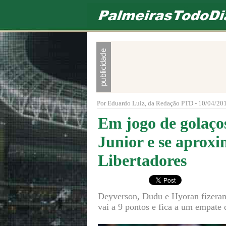
Por Eduardo Luiz, da Redação PTD - 10/04/201
Em jogo de golaços
Junior e se aproxi
Libertadores
Deyverson, Dudu e Hyoran fizeram 
vai a 9 pontos e fica a um empate 