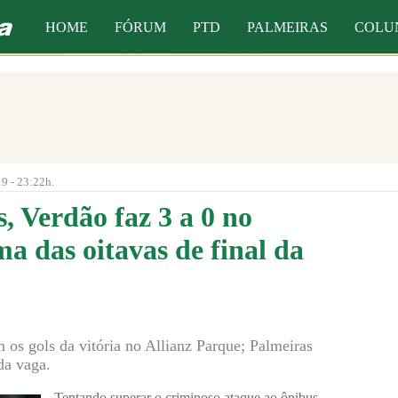
HOME
FÓRUM
PTD
PALMEIRAS
COLU
9 - 23:22h.
, Verdão faz 3 a 0 no
ma das oitavas de final da
os gols da vitória no Allianz Parque; Palmeiras
da vaga.
Tentando superar o criminoso ataque ao ônibus