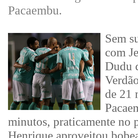
Pacaembu.
Sem su
com Je
Dudu d
Verdão
de 21 
Pacae
minutos, praticamente no 
Henrique aproveitou bobea