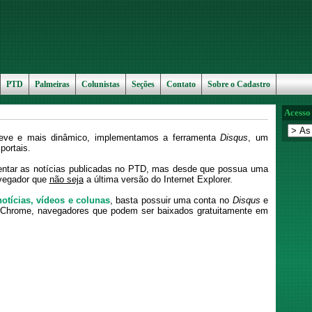
PTD
Palmeiras
Colunistas
Seções
Contato
Sobre o Cadastro
Acesso
leve e mais dinâmico, implementamos a ferramenta
Disqus
, um
portais.
entar as notícias publicadas no PTD, mas desde que possua uma
avegador que
não seja
a última versão do Internet Explorer.
otícias, vídeos e colunas
, basta possuir uma conta no
Disqus
e
o Chrome, navegadores que podem ser baixados gratuitamente em