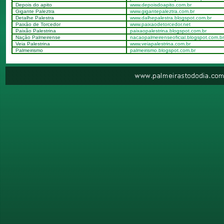
Depois do apito
www.depoisdoapito.com.br
Gigante Paleztra
www.gigantepaleztra.com.br
Detalhe Palestra
www.dalhepalestra.blogspot.com.br
Paixão de Torcedor
www.paixaodetorcedor.net
Paixão Palestrina
paixaopalestrina.blogspot.com.br
Nação Palmeirense
nacaopalmeirenseoficial.blogspot.com.br
Veia Palestrina
www.veiapalestrina.com.br
Palmeirismo
palmeirismo.blogspot.com.br