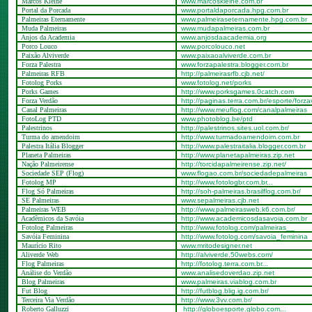
Marcos Kleine
www.marcoskleine.com.br
Portal da Porcada
www.portaldaporcada.hpg.com.br
Palmeiras Eternamente
www.palmeiraseternamente.hpg.com.br
Muda Palmeiras
www.mudapalmeiras.com.br
Anjos da Academia
www.anjosdaacademia.org
Porco Louco
www.porcolouco.net
Paixão Alviverde
www.paixaoalviverde.com.br
Forza Palestra
www.forzapalestra.blogger.com.br
Palmeiras RFB
http://palmeirasrfb.cjb.net/
Fotolog Porks
www.fotolog.net/porks
Porks Games
http://www.porksgames.0catch.com
Forza Verdão
http://paginas.terra.com.br/esporte/forz
Canal Palmeiras
http://www.meuflog.com/canalpalmeiras
FotoLog PTD
www.photoblog.be/ptd
Palestrinos
http://palestrinos.sites.uol.com.br/
Turma do amendoim
http://www.turmadoamendoim.com.br
Palestra Itália Blogger
http://www.palestraitalia.blogger.com.br
Planeta Palmeiras
http://www.planetapalmeiras.zip.net
Nação Palmeirense
http://torcidapalmeirense.zip.net/
Sociedade SEP (Flog)
www.flogao.com.br/sociedadepalmeiras
Fotolog MP
http://www.fotologbr.com.br...
Flog Só Palmeiras
http://soh-palmeiras.brasilflog.com.br/
SE Palmeiras
www.sepalmeiras.cjb.net
Palmeiras WEB
http://www.palmeirasweb.k6.com.br/
Acadêmicos da Savóia
http://www.academicosdasavoia.com.br
Fotolog Palmeiras
http://www.fotolog.com/palmeiras__
Savóia Feminina
http://www.fotolog.com/savoia_feminina
Maurício Rito
www.mritodesigner.net
Aliverde Web
http://alviverde.50webs.com/
Flog Palmeiras
http://fotolog.terra.com.br...
Análise do Verdão
www.analisedoverdao.zip.net
Blog Palmeiras
www.palmeiras.viablog.com.br
Fut Blog
http://futblog.blig.ig.com.br/
Terceira Via Verdão
http://www.3vv.com.br/
Roberto Galluzzi
http://globoesporte.globo.com...