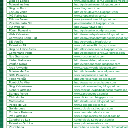
Blog do Lemos
www.lanceactivo.com.br/blogdolemos/bl
Palestrinos Net
http://palestrinosnet.blogspot.com/
Blog do Roni
www.blogdoroni.com
Escudo Verde
http://escudoverde.blogspot.com
Pró Palmeiras
www.propalmeiras.com.br
Tribuna Jovem
www.jovem-tribuna.blogspot.com
Palestra Itália Net
palestraitalianet.blogspot.com
Fut Web Net
http://www.futweb.net
Fórum Palestrino
http://palestrino.wordpress.com/
Web Palmeiras
http://www.webpalmeiras.blogspot.com
Conversas Sobre Fut
http://conversasobrefutebol.blogspot.co
SE Verdão
http://severdao.blogfacil.net
Palmeiras 99
www.palmeiras99.blogspot.com
Blog do Felipe Alves
http://felipealvesviana.blogspot.com
Comentário Verde
http://comentarioverde.wordpress.com/
Nos Gramados
www.nosgramados.com
Kleber Palmeiras
http://www.kleberpalmeiras.com
Verdão Mania
http://verdaonamidia.blogspot.com
Área Alviverde
www.areaalviverde.blogspot.com
Boleiros de Bar
http://boleirosdebar.wordpress.com
SOS Palmeiras
www.sospalmeiras.com.br
Força Verdão
http://forcaverdao.blogspot.com
Futebol Ao Vivo
http://www.meusresultados.com
Blog Palmeirense
www.palmeirenseblog.blogspot.com
Kleber Palmeiras
www.fanclub.cl/gladiadorkleberpalmeiras
Sangue Verde
www.sangueverde.com.br
Click Vozão
www.clickvozao.blogspot.com
Mateus Asa
http://mateusasa.blogspot.com
Perigo de Gol
www.perigodegol.com.br
Gol de Letra
www.goldeletra.blogspot.com
Contrata Palestra
www.contratapalestra.com
Pré Palmeiras
www.prepalmeiras.blogspot.com.br
Catedral de Luz
catedraldeluz.blogspot.com.br
Palmeiras On Line
www.palmeirasonline.com
Porcalhada
porcalhada.com.br
|
facebook/porcalhad