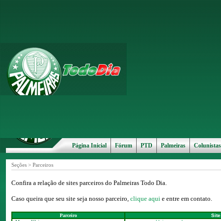
Página Inicial
Fórum
PTD
Palmeiras
Colunistas
Seções > Parceiros
Confira a relação de sites parceiros do Palmeiras Todo Dia.
Caso queira que seu site seja nosso parceiro,
clique aqui
e entre em contato.
Parceiro
Site