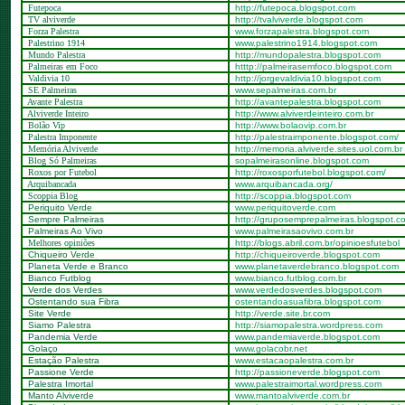
Futepoca
http://futepoca.blogspot.com
TV alviverde
http://tvalviverde.blogspot.com
Forza Palestra
www.forzapalestra.blogspot.com
Palestrino 1914
www.palestrino1914.blogspot.com
Mundo Palestra
http://mundopalestra.blogspot.com
Palmeiras em Foco
htttp://palmeirasemfoco.blogspot.com
Valdivia 10
http://jorgevaldivia10.blogspot.com
SE Palmeiras
www.sepalmeiras.com.br
Avante Palestra
http://avantepalestra.blogspot.com
Alviverde Inteiro
http://www.alviverdeinteiro.com.br
Bolão Vip
http://www.bolaovip.com.br
Palestra Imponente
http://palestraimponente.blogspot.com/
Memória Alviverde
http://memoria.alviverde.sites.uol.com.br
Blog Só Palmeiras
sopalmeirasonline.blogspot.com
Roxos por Futebol
http://roxosporfutebol.blogspot.com/
Arquibancada
www.arquibancada.org/
Scoppia Blog
http://scoppia.blogspot.com
Periquito Verde
www.periquitoverde.com
Sempre Palmeiras
http://gruposemprepalmeiras.blogspot.c
Palmeiras Ao Vivo
www.palmeirasaovivo.com.br
Melhores opiniões
http://blogs.abril.com.br/opinioesfutebol
Chiqueiro Verde
http://chiqueiroverde.blogspot.com
Planeta Verde e Branco
www.planetaverdebranco.blogspot.com
Bianco Futblog
www.bianco.futblog.com.br
Verde dos Verdes
www.verdedosverdes.blogspot.com
Ostentando sua Fibra
ostentandoasuafibra.blogspot.com
Site Verde
http://verde.site.br.com
Siamo Palestra
http://siamopalestra.wordpress.com
Pandemia Verde
www.pandemiaverde.blogspot.com
Golaço
www.golacobr.net
Estação Palestra
www.estacaopalestra.com.br
Passione Verde
http://passioneverde.blogspot.com
Palestra Imortal
www.palestraimortal.wordpress.com
Manto Alviverde
www.mantoalviverde.com.br